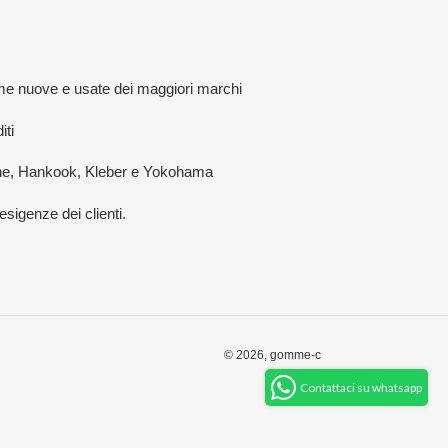
omme nuove e usate dei maggiori marchi
iti
estone, Hankook, Kleber e Yokohama
sigenze dei clienti.
© 2026,
gomme-c
Contattaci su whatsapp