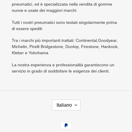
e
pneumatici, ed è specializzata nella vendita di gomme
nuove e usate dei maggiori marchi
:
Tutti i nostri pneumatici sono testati singolarmente prima
di essere spediti
Tra i marchi più importanti trattati: Continental,Goodyear,
Michelin, Pirelli Bridgestone, Dunlop, Firestone, Hankook,
Kleber e Yokohama
La nostra esperienza e professionalità garantiscono un
servizio in grado di soddisfare le esigenze dei clienti.
L
Italiano
I
N
G
Metodi
U
di