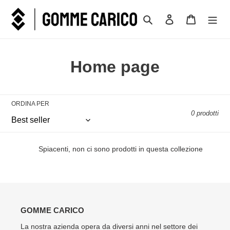
Vai
direttamente
Cerca
Accedi
Carrello
ai
contenuti
C
Home page
o
l
ORDINA PER
0 prodotti
l
e
Spiacenti, non ci sono prodotti in questa collezione
z
i
o
GOMME CARICO
n
La nostra azienda opera da diversi anni nel settore dei